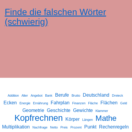
Finde die falschen Wörter
(schwierig)
Berufe
Deutschland
Addition
Alter
Angebot
Bank
Brutto
Dreieck
Ecken
Fahrplan
Flächen
Energie
Ernährung
Finanzen
Fläche
Geld
Geometrie
Geschichte
Gewichte
Klammer
Kopfrechnen
Mathe
Körper
Längen
Multiplikation
Punkt
Rechenregeln
Nachfrage
Netto
Preis
Prozent