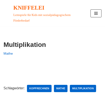
KNIFFELEI
Zum
Lernspiele für Kids mit sozialpädagogischem
Inhalt
Förderbedarf
springen
Multiplikation
Mathe
Schlagwörter:
KOPFRECHNEN
MATHE
MULTIPLIKATION